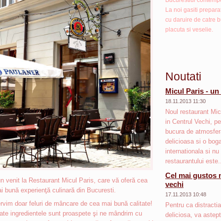
Bucurestiul contemp
La noi gasiti prepara
cu daruire de catre b
placuta si veselie.
Noutati
Micul Paris - un
18.11.2013 11:30
Noul restaurant Micu
in Centrul Vechi, pe
bucura de atmosfer
delicioasa si o bog
internationala si nu
restaurantului este.
Cel mai gustos 
n venit la Restaurant Micul Paris, care vă oferă cea
vechi
i bună experienţă culinară din Bucuresti.
17.11.2013 10:48
rvim doar feluri de mâncare de cea mai bună calitate!
Pentru ca distract
ate ingredientele sunt proaspete şi ne mândrim cu
deliciosa, va astep