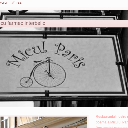
-ului
rss
 cu farmec interbelic
Restaurantul nostru 
boema a Micului Paris