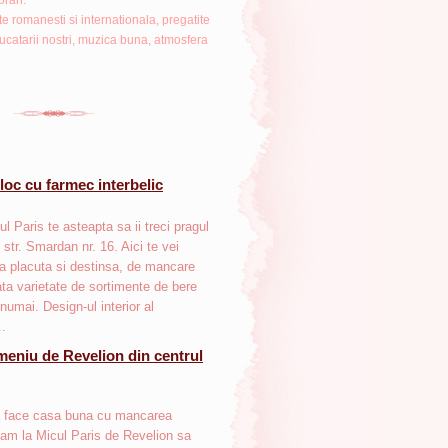
oran.
te romanesti si internationala, pregatite
ucatarii nostri, muzica buna, atmosfera
 loc cu farmec interbelic
l Paris te asteapta sa ii treci pragul
 str. Smardan nr. 16. Aici te vei
a placuta si destinsa, de mancare
ata varietate de sortimente de bere
 numai. Design-ul interior al
..
meniu de Revelion din centrul
ia face casa buna cu mancarea
tam la Micul Paris de Revelion sa