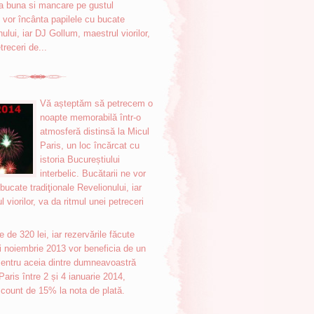
 buna si mancare pe gustul
e vor încânta papilele cu bucate
nului, iar DJ Gollum, maestrul viorilor,
treceri de...
Vă așteptăm să petrecem o
noapte memorabilă într-o
atmosferă distinsă la Micul
Paris, un loc încărcat cu
istoria Bucureștiului
interbelic. Bucătarii ne vor
bucate tradiţionale Revelionului, iar
viorilor, va da ritmul unei petreceri
e de 320 lei, iar rezervările făcute
nii noiembrie 2013 vor beneficia de un
entru aceia dintre dumneavoastră
Paris între 2 și 4 ianuarie 2014,
count de 15% la nota de plată.