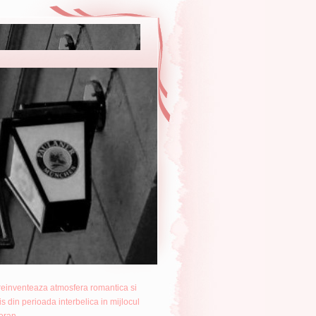
reinventeaza atmosfera romantica si
 din perioada interbelica in mijlocul