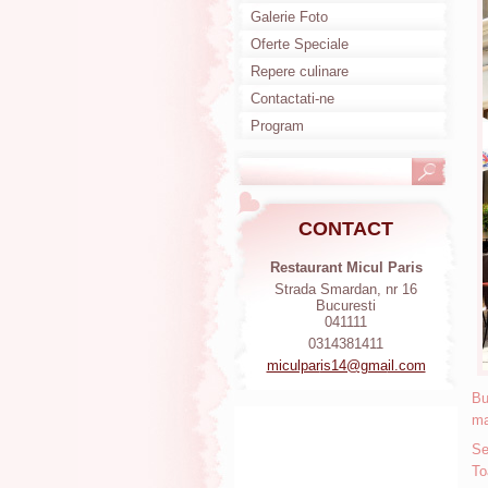
Galerie Foto
Oferte Speciale
Repere culinare
Contactati-ne
Program
CONTACT
Restaurant Micul Paris
Strada Smardan, nr 16
Bucuresti
041111
0314381411
miculpar
is14@gma
il.com
Bu
ma
Se
To