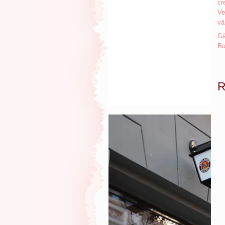
cr
Ve
vă
Gă
Bu
R