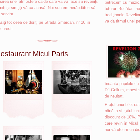
earea unei atmosfere calde care vă va face să reveniţi.
petrecem cu muzica
niţi şi simţiţi-vă ca acasă. Noi suntem nerăbdători să
tuturor. Bucătarii n
 servim.
tradiţionale Revelio
va da ritmul unei pe
siţi tot ceea ce doriţi pe Strada Smardan, nr 16 în
curesti.
estaurant Micul Paris
încânta papilele cu 
DJ Gollum, maestrul 
de neuitat.
Preţul unui bilet est
până la sfirșitul lu
discount de 10%. P
care revin în Micul 
noi
vă oferim un dis